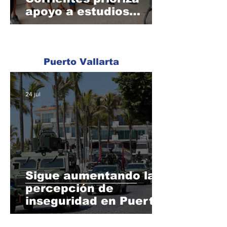
apoyo a estudios
geofísicos e
hidrogeológicos
Puerto Vallarta
24 jul
Sigue aumentando la
percepción de
inseguridad en Puerto
Vallarta; llega a 65%