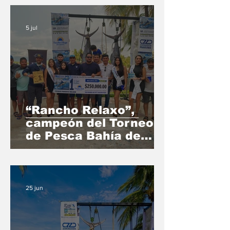
5 jul
“Rancho Relaxo”,
campeón del Torneo
de Pesca Bahía de
Banderas con un
marlín de 132.6 kilos
25 jun