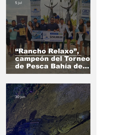
5 jul
“Rancho Relaxo”,
campeón del Torneo
de Pesca Bahía de
Banderas con un
marlín de 132.6 kilos
30 jun