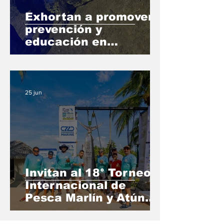
Exhortan a promover
prevención y
educación en
interacción humano-
cocodrilo en Puerto
Vallarta
25 jun
Invitan al 18° Torneo
Internacional de
Pesca Marlín y Atún
Bahía de Banderas