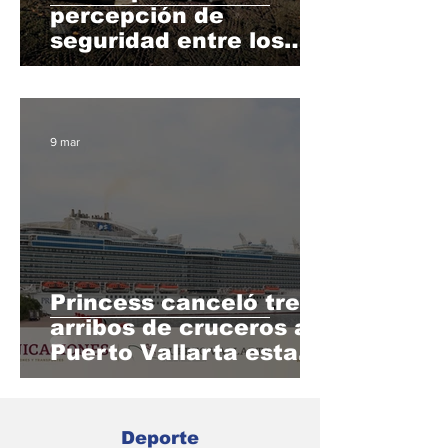
percepción de
seguridad entre los
vallartenses, de
acuerdo a INEGI
9 mar
Princess canceló tres
arribos de cruceros a
Puerto Vallarta esta
semana
Deporte