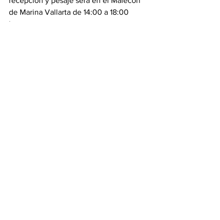
recepción y pesaje será en el Malecón 
de Marina Vallarta de 14:00 a 18:00 
horas.
La ceremonia de premiación, en el 
mismo lugar del pesaje, a las 19:00 
horas.
Puerto Vallarta