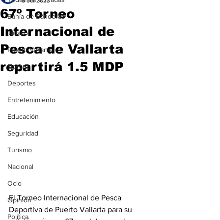
8 oct 2023
67º Torneo
Bahía de Banderas
Internacional de
Jalisco
Pesca de Vallarta
Puerto Vallarta
repartirá 1.5 MDP
Nayarit
Deportes
Entretenimiento
Educación
Seguridad
Turismo
Nacional
Ocio
El Torneo Internacional de Pesca 
Opinión
Deportiva de Puerto Vallarta para su 
Política