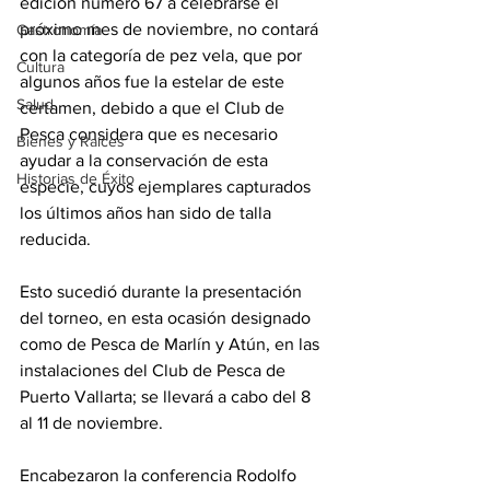
edición número 67 a celebrarse el 
próximo mes de noviembre, no contará 
Gastronomía
con la categoría de pez vela, que por 
Cultura
algunos años fue la estelar de este 
Salud
certamen, debido a que el Club de 
Pesca considera que es necesario 
Bienes y Raíces
ayudar a la conservación de esta 
Historias de Éxito
especie, cuyos ejemplares capturados 
los últimos años han sido de talla 
reducida.
Esto sucedió durante la presentación 
del torneo, en esta ocasión designado 
como de Pesca de Marlín y Atún, e
n las 
instalaciones del Club de Pesca de 
Puerto Vallarta; se llevará a cabo del 8 
al 11 de noviembre.
Encabezaron la conferencia Rodolfo 