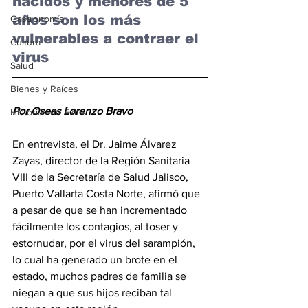
nacidos y menores de 5 
años son los más 
Gastronomía
vulnerables a contraer el 
Cultura
virus
Salud
Bienes y Raíces
Por Oseas Lorenzo Bravo
Historias de Éxito
En entrevista, el Dr. Jaime Álvarez 
Zayas, director de la Región Sanitaria 
VIII de la Secretaría de Salud Jalisco, 
Puerto Vallarta Costa Norte, afirmó que 
a pesar de que se han incrementado 
fácilmente los contagios, al toser y 
estornudar, por el virus del sarampión, 
lo cual ha generado un brote en el 
estado, muchos padres de familia se 
niegan a que sus hijos reciban tal 