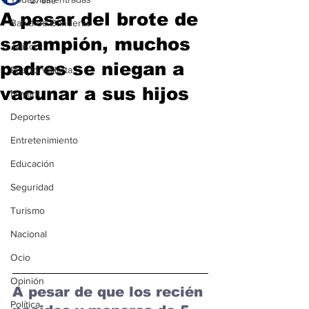
27 ene
A pesar del brote de
Bahía de Banderas
sarampión, muchos
Jalisco
padres se niegan a
Puerto Vallarta
vacunar a sus hijos
Nayarit
Deportes
Entretenimiento
Educación
Seguridad
Turismo
Nacional
Ocio
Opinión
A pesar de que los recién 
Política