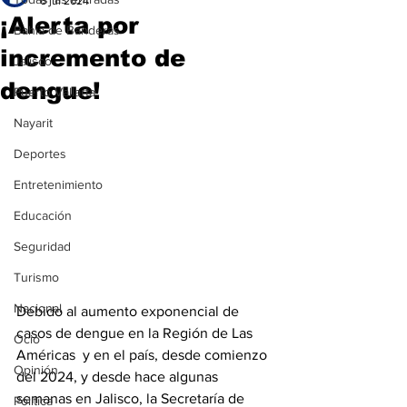
6 jul 2024
¡Alerta por
Bahía de Banderas
incremento de
Jalisco
dengue!
Puerto Vallarta
Nayarit
Deportes
Entretenimiento
Educación
Seguridad
Turismo
Nacional
Debido al aumento exponencial de 
casos de dengue en la Región de Las 
Ocio
Américas  y en el país, desde comienzo 
Opinión
del 2024, y desde hace algunas 
semanas en Jalisco, la Secretaría de 
Política