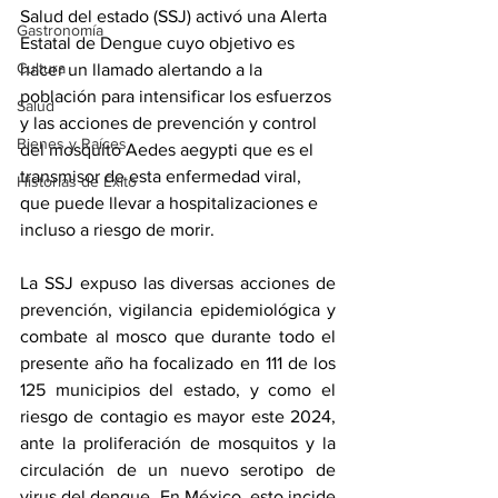
Salud del estado (SSJ) activó una Alerta 
Gastronomía
Estatal de Dengue cuyo objetivo es 
Cultura
hacer un llamado alertando a la 
población para intensificar los esfuerzos 
Salud
y las acciones de prevención y control 
Bienes y Raíces
del mosquito Aedes aegypti que es el 
transmisor de esta enfermedad viral, 
Historias de Éxito
que puede llevar a hospitalizaciones e 
incluso a riesgo de morir.
La SSJ expuso las diversas acciones de 
prevención, vigilancia epidemiológica y 
combate al mosco que durante todo el 
presente año ha focalizado en 111 de los 
125 municipios del estado, y como el 
riesgo de contagio es mayor este 2024, 
ante la proliferación de mosquitos y la 
circulación de un nuevo serotipo de 
virus del dengue. En México, esto incide 