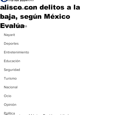
3 nov 2024
alisco con delitos a la
Bahía de Banderas
baja, según México
Jalisco
Evalúa
Puerto Vallarta
Nayarit
Deportes
Entretenimiento
Educación
Seguridad
Turismo
Nacional
Ocio
Opinión
Política