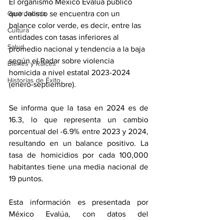
El organismo México Evalúa publicó 
que Jalisco se encuentra con un 
Gastronomía
balance color verde, es decir, entre las 
Cultura
entidades con tasas inferiores al 
Salud
promedio nacional y tendencia a la baja 
según el Radar sobre violencia 
Bienes y Raíces
homicida a nivel estatal 2023-2024 
Historias de Éxito
(enero-septiembre).
Se informa que la tasa en 2024 es de 
16.3, lo que representa un cambio 
porcentual del -6.9% entre 2023 y 2024, 
resultando en un balance positivo. La 
tasa de homicidios por cada 100,000 
habitantes tiene una media nacional de 
19 puntos.
Esta información es presentada por 
México Evalúa, con datos del 