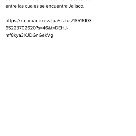
entre las cuales se encuentra Jalisco.
https://x.com/mexevalua/status/18516103
65223702620?s=46&t=DEHJ-
mf8kya3XJDGnGekVg