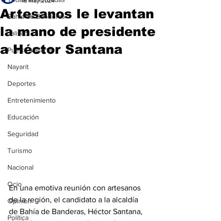
16 may 2024
Artesanos le levantan
Bahía de Banderas
la mano de presidente
Jalisco
a Héctor Santana
Puerto Vallarta
Nayarit
Deportes
Entretenimiento
Educación
Seguridad
Turismo
Nacional
Ocio
En una emotiva reunión con artesanos 
de la región, el candidato a la alcaldía 
Opinión
de Bahía de Banderas, Héctor Santana, 
Política