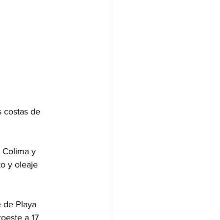
s costas de 
, Colima y 
o y oleaje 
e de Playa 
oeste a 17 