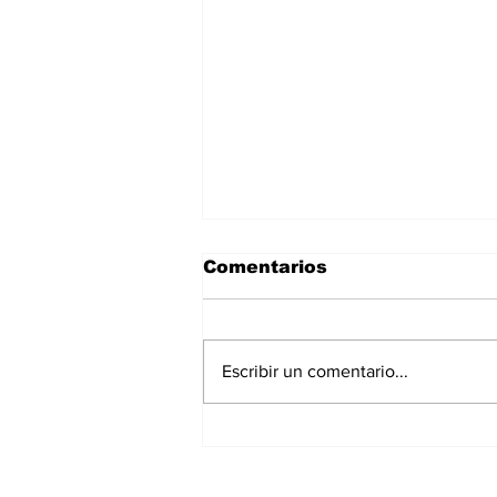
Comentarios
Escribir un comentario...
Advierten de la
formación de “El Niño”
de gran intensidad