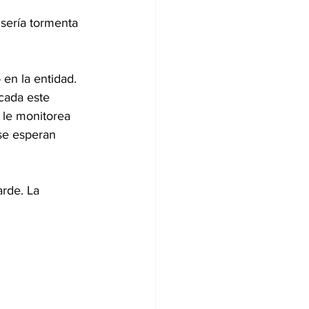
sería tormenta 
 en la entidad.
cada este 
 le monitorea 
se esperan 
rde. La 