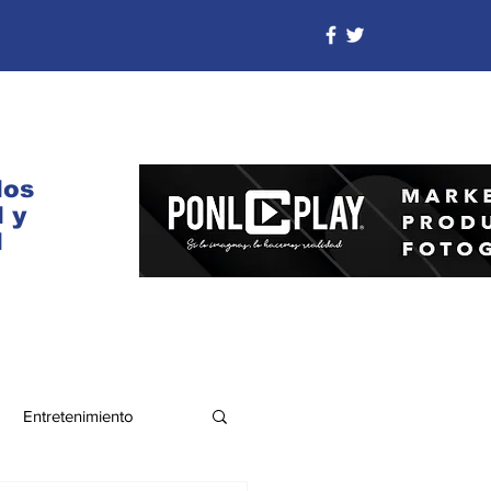
dos
 y
d
Entretenimiento