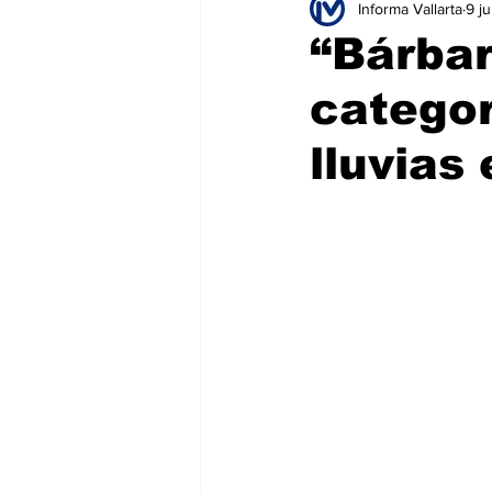
Informa Vallarta
9 j
Educación
Seguridad
T
“Bárbar
categor
Salud
Bienes y Raíces
H
lluvias 