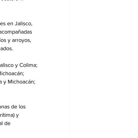
s en Jalisco, 
r acompañadas 
os y arroyos, 
cados.
lisco y Colima; 
Michoacán; 
ma y Michoacán; 
nas de los 
ítima) y 
l de 