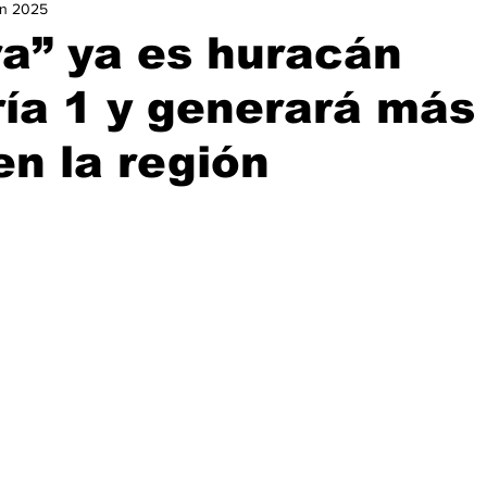
un 2025
urismo
Nacional
Ocio
Opinión
Política
Ga
a” ya es huracán
ía 1 y generará más
istorias de Éxito
en la región