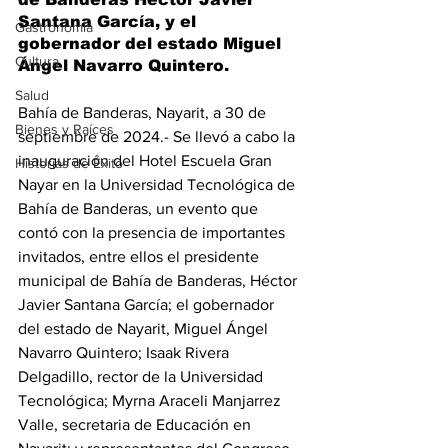
Santana García, y el 
Gastronomía
gobernador del estado Miguel 
Cultura
Ángel Navarro Quintero. 
Salud
Bahía de Banderas, Nayarit, a 30 de 
Bienes y Raíces
septiembre de 2024.- Se llevó a cabo la 
inauguración del Hotel Escuela Gran 
Historias de Éxito
Nayar en la Universidad Tecnológica de 
Bahía de Banderas, un evento que 
contó con la presencia de importantes 
invitados, entre ellos el presidente 
municipal de Bahía de Banderas, Héctor 
Javier Santana García; el gobernador 
del estado de Nayarit, Miguel Ángel 
Navarro Quintero; Isaak Rivera 
Delgadillo, rector de la Universidad 
Tecnológica; Myrna Araceli Manjarrez 
Valle, secretaria de Educación en 