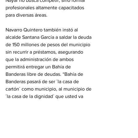
Nayar no busca competir, sino formar 
profesionales altamente capacitados 
para diversas áreas.
Navarro Quintero también instó al 
alcalde Santana García a saldar la deuda 
de 150 millones de pesos del municipio 
sin recurrir a préstamos, asegurando 
que la administración de ambos 
permitirá entregar un Bahía de 
Banderas libre de deudas. “Bahía de 
Banderas pasará de ser ´la casa de 
cartón´ como municipio, al municipio de 
´la casa de la dignidad´ que usted va 
construir y toda la gente de Bahía de 
Banderas, yo confío mucho en usted”.
El evento concluyó con un recorrido por 
las instalaciones del Hotel Escuela Gran 