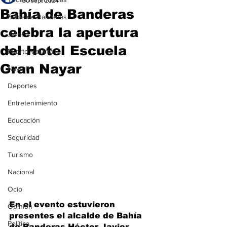
30 sept 2024
Bahía de Banderas
Bahía de Banderas
celebra la apertura
Jalisco
del Hotel Escuela
Puerto Vallarta
Gran Nayar
Nayarit
Deportes
Entretenimiento
Educación
Seguridad
Turismo
Nacional
Ocio
En el evento estuvieron 
Opinión
presentes el alcalde de Bahía 
Política
de Banderas Héctor Javier 