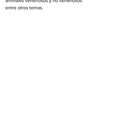
animales venenosos y no venenosos 
entre otros temas.
Bahía de Banderas
Seguridad