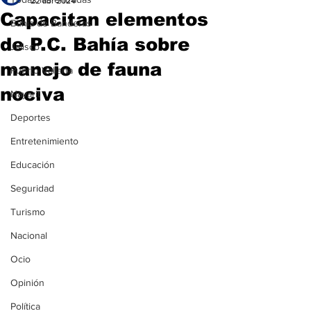
22 abr 2024
Capacitan elementos
Bahía de Banderas
de P.C. Bahía sobre
Jalisco
manejo de fauna
Puerto Vallarta
nociva
Nayarit
Deportes
Entretenimiento
Educación
Seguridad
Turismo
Nacional
Ocio
Opinión
Política