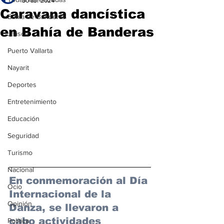
30 abr 2024
Caravana dancística
Bahía de Banderas
en Bahía de Banderas
Jalisco
Puerto Vallarta
Nayarit
Deportes
Entretenimiento
Educación
Seguridad
Turismo
Nacional
En conmemoración al Día 
Ocio
Internacional de la 
Opinión
Danza, se llevaron a 
cabo actividades 
Política