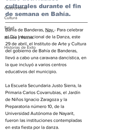
culturales durante el fin 
Gastronomía
de semana en Bahía.
Cultura
Salud
Bahía de Banderas, 
Nay.
- Para celebrar 
el Día Internacional de la Danza, este 
Bienes y Raíces
29 de abril, el Instituto de Arte y Cultura 
Historias de Éxito
del gobierno de Bahía de Banderas, 
llevó a cabo una caravana dancística, en 
la que incluyó a varios centros 
educativos del municipio. 
La Escuela Secundaria Justo Sierra, la 
Primaria Carlos Covarrubias, el Jardín 
de Niños Ignacio Zaragoza y la 
Preparatoria número 10, de la 
Universidad Autónoma de Nayarit, 
fueron las instituciones contempladas 
en esta fiesta por la danza.