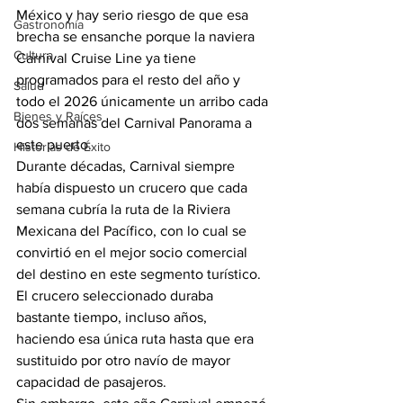
México y hay serio riesgo de que esa 
Gastronomía
brecha se ensanche porque la naviera 
Cultura
Carnival Cruise Line ya tiene 
programados para el resto del año y 
Salud
todo el 2026 únicamente un arribo cada 
Bienes y Raíces
dos semanas del Carnival Panorama a 
este puerto.
Historias de Éxito
Durante décadas, Carnival siempre 
había dispuesto un crucero que cada 
semana cubría la ruta de la Riviera 
Mexicana del Pacífico, con lo cual se 
convirtió en el mejor socio comercial 
del destino en este segmento turístico.
El crucero seleccionado duraba 
bastante tiempo, incluso años, 
haciendo esa única ruta hasta que era 
sustituido por otro navío de mayor 
capacidad de pasajeros.