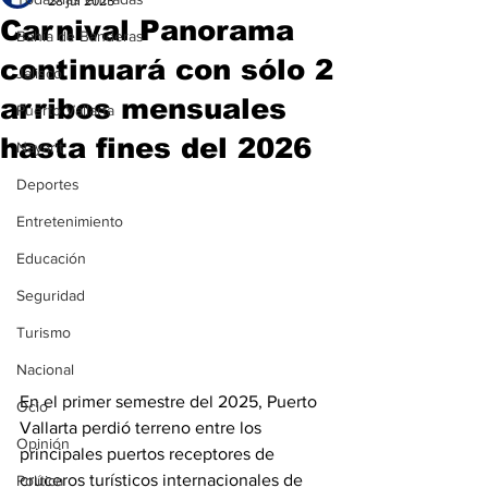
28 jul 2025
Carnival Panorama
Bahía de Banderas
continuará con sólo 2
Jalisco
arribos mensuales
Puerto Vallarta
hasta fines del 2026
Nayarit
Deportes
Entretenimiento
Educación
Seguridad
Turismo
Nacional
En el primer semestre del 2025, Puerto 
Ocio
Vallarta perdió terreno entre los 
Opinión
principales puertos receptores de 
cruceros turísticos internacionales de 
Política