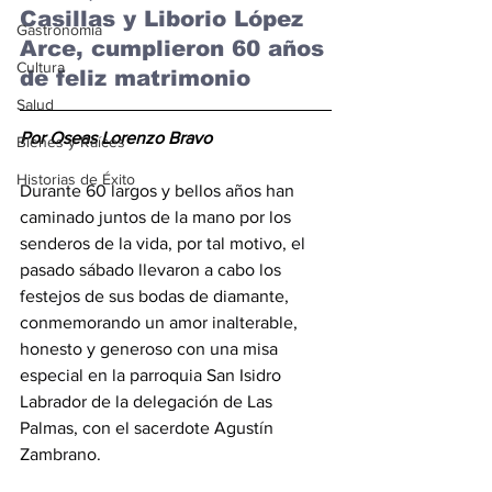
Casillas y Liborio López 
Gastronomía
Arce, cumplieron 60 años 
Cultura
de feliz matrimonio
Salud
Por Oseas Lorenzo Bravo
Bienes y Raíces
Historias de Éxito
Durante 60 largos y bellos años han 
caminado juntos de la mano por los 
senderos de la vida, por tal motivo, el 
pasado sábado llevaron a cabo los 
festejos de sus bodas de diamante, 
conmemorando un amor inalterable, 
honesto y generoso con una misa 
especial en la parroquia San Isidro 
Labrador de la delegación de Las 
Palmas, con el sacerdote Agustín 
Zambrano.