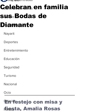
12 ene
Celebran en familia
Bahía de Banderas
sus Bodas de
Jalisco
Diamante
Puerto Vallarta
Nayarit
Deportes
Entretenimiento
Educación
Seguridad
Turismo
Nacional
Ocio
Opinión
En festejo con misa y 
fiesta, Amalia Rosas 
Política