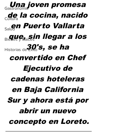
Una joven promesa 
Gastronomía
de la cocina, nacido 
Cultura
en Puerto Vallarta 
Salud
que, sin llegar a los 
Bienes y Raíces
30's, se ha 
Historias de Éxito
convertido en Chef 
Ejecutivo de 
cadenas hoteleras 
en Baja California 
Sur y ahora está por 
abrir un nuevo 
concepto en Loreto.