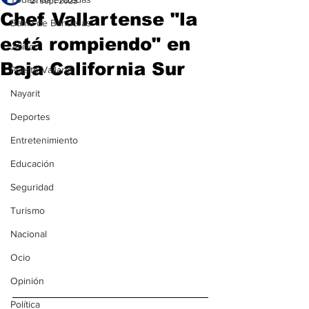
21 sept 2023
Chef Vallartense "la
Bahía de Banderas
está rompiendo" en
Jalisco
Baja California Sur
Puerto Vallarta
Nayarit
Deportes
Entretenimiento
Educación
Seguridad
Turismo
Nacional
Ocio
Opinión
Política