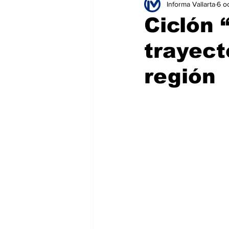
Informa Vallarta
6 o
Educación
Seguridad
T
Ciclón 
trayect
Salud
Bienes y Raíces
H
región