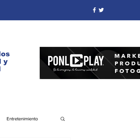
dos
 y
d
Entretenimiento