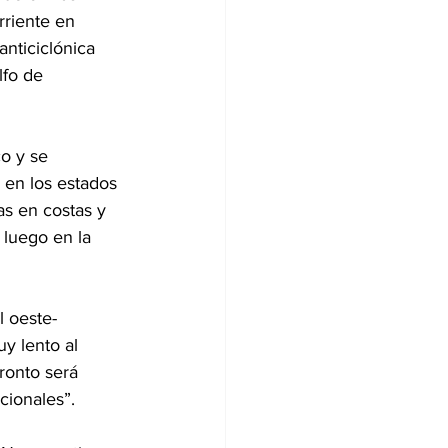
rriente en 
anticiclónica 
lfo de 
o y se 
en los estados 
as en costas y 
luego en la 
l oeste-
y lento al 
ronto será 
cionales”.