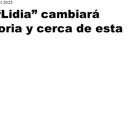
ct 2023
urismo
Nacional
Ocio
Opinión
Política
Ga
“Lidia” cambiará
oria y cerca de esta
istorias de Éxito