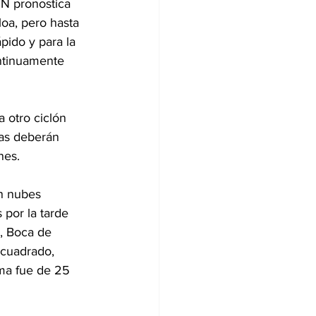
MN pronostica 
loa, pero hasta 
pido y para la 
ntinuamente 
a otro ciclón 
as deberán 
nes.
n nubes 
por la tarde 
s, Boca de 
 cuadrado, 
ma fue de 25 