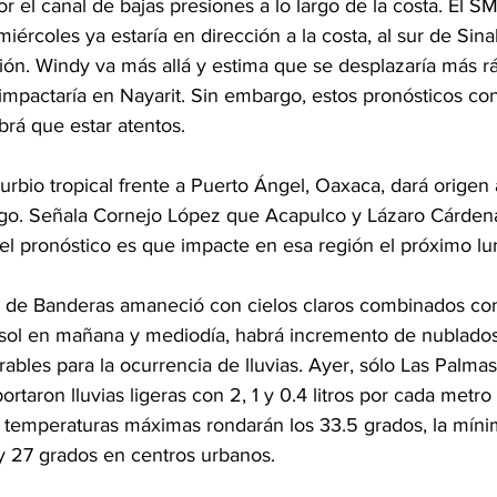
r el canal de bajas presiones a lo largo de la costa. El S
iércoles ya estaría en dirección a la costa, al sur de Sina
ión. Windy va más allá y estima que se desplazaría más rá
impactaría en Nayarit. Sin embargo, estos pronósticos co
brá que estar atentos.
turbio tropical frente a Puerto Ángel, Oaxaca, dará origen 
go. Señala Cornejo López que Acapulco y Lázaro Cárden
el pronóstico es que impacte en esa región el próximo lu
a de Banderas amaneció con cielos claros combinados co
 sol en mañana y mediodía, habrá incremento de nublados 
ables para la ocurrencia de lluvias. Ayer, sólo Las Palma
ortaron lluvias ligeras con 2, 1 y 0.4 litros por cada metro
 temperaturas máximas rondarán los 33.5 grados, la míni
 y 27 grados en centros urbanos.