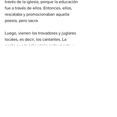
través de la iglesia, porque la educación 
fue a través de ellos. Entonces, ellos, 
rescataba y promocionaban aquella 
poesía, pero sacra.
Luego, vienen los trovadores y juglares 
locales, es decir, los cantantes. La 
gente que tocaba algún instrumento y 
que le gustaba componer. Entonces, se 
acercaban a la poesía, a lo mejor 
indirectamente para poder escribir las 
primeras canciones. Quizá, su finalidad 
era hacer música, pero tenían que 
acercarse a la poesía, porque tenía que 
rimar.
De hecho, el primer poema a Puerto 
Vallarta. Y el primer poema en Puerto 
Vallarta, escrito para una canción fue en 