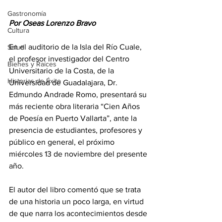
Gastronomía
Por Oseas Lorenzo Bravo
Cultura
En el auditorio de la Isla del Río Cuale, 
Salud
el profesor investigador del Centro 
Bienes y Raíces
Universitario de la Costa, de la 
Historias de Éxito
Universidad de Guadalajara, Dr. 
Edmundo Andrade Romo, presentará su 
más reciente obra literaria “Cien Años 
de Poesía en Puerto Vallarta”, ante la 
presencia de estudiantes, profesores y 
público en general, el próximo 
miércoles 13 de noviembre del presente 
año.
El autor del libro comentó que se trata 
de una historia un poco larga, en virtud 
de que narra los acontecimientos desde 