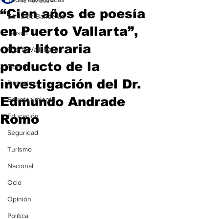
12 nov 2024
“Cien años de poesía
Bahía de Banderas
en Puerto Vallarta”,
Jalisco
obra literaria
Puerto Vallarta
producto de la
Nayarit
investigación del Dr.
Deportes
Edmundo Andrade
Entretenimiento
Romo
Educación
Seguridad
Turismo
Nacional
Ocio
Opinión
Política