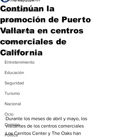
19 may 2024
Continúan la
Bahía de Banderas
promoción de Puerto
Jalisco
Vallarta en centros
Puerto Vallarta
comerciales de
Nayarit
California
Deportes
Entretenimiento
Educación
Seguridad
Turismo
Nacional
Ocio
Durante los meses de abril y mayo, los 
Opinión
visitantes de los centros comerciales 
Los Cerritos Center y The Oaks han 
Política