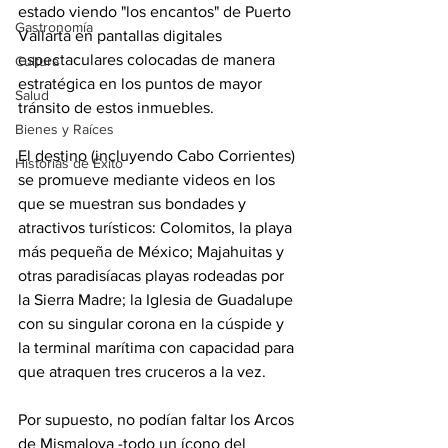
estado viendo "los encantos" de Puerto 
Gastronomía
Vallarta en pantallas digitales 
espectaculares colocadas de manera 
Cultura
estratégica en los puntos de mayor 
Salud
tránsito de estos inmuebles.
Bienes y Raíces
El destino (incluyendo Cabo Corrientes) 
Historias de Éxito
se promueve mediante videos en los 
que se muestran sus bondades y 
atractivos turísticos: Colomitos, la playa 
más pequeña de México; Majahuitas y 
otras paradisíacas playas rodeadas por 
la Sierra Madre; la Iglesia de Guadalupe 
con su singular corona en la cúspide y 
la terminal marítima con capacidad para 
que atraquen tres cruceros a la vez.
Por supuesto, no podían faltar los Arcos 
de Mismaloya -todo un ícono del 