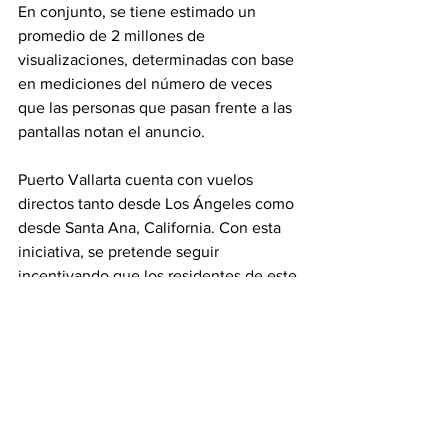
En conjunto, se tiene estimado un 
promedio de 2 millones de 
visualizaciones, determinadas con base 
en mediciones del número de veces 
que las personas que pasan frente a las 
pantallas notan el anuncio.
Puerto Vallarta cuenta con vuelos 
directos tanto desde Los Ángeles como 
desde Santa Ana, California. Con esta 
iniciativa, se pretende seguir 
incentivando que los residentes de este 
estado de la unión americana -uno de 
sus principales mercados- elijan Puerto 
Vallarta para vacacionar durante la 
próxima temporada de verano.
Turismo
Puerto Vallarta