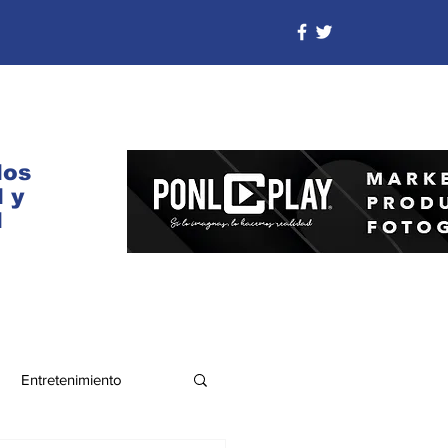
dos
 y
d
Entretenimiento