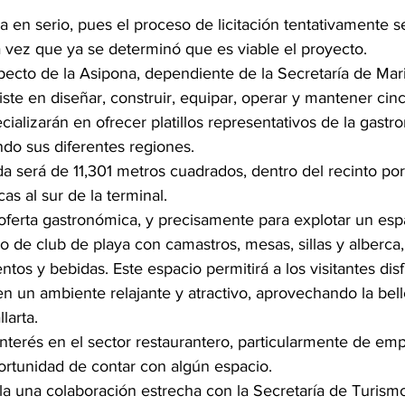
 en serio, pues el proceso de licitación tentativamente s
 vez que ya se determinó que es viable el proyecto.
pecto de la Asipona, dependiente de la Secretaría de Mari
ste en diseñar, construir, equipar, operar y mantener cin
cializarán en ofrecer platillos representativos de la gastr
do sus diferentes regiones.
da será de 11,301 metros cuadrados, dentro del recinto port
as al sur de la terminal.
erta gastronómica, y precisamente para explotar un espa
cio de club de playa con camastros, mesas, sillas y alberca
ntos y bebidas. 
Este espacio permitirá a los visitantes disf
n un ambiente relajante y atractivo, aprovechando la bell
larta.
nterés en el sector restaurantero, particularmente de em
portunidad de contar con algún espacio.
a una colaboración estrecha con la Secretaría de Turismo