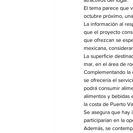
atractivos del lugar.
El tema parece que va
octubre próximo, una
La información al res
que el proyecto consi
que ofrezcan 
se espe
mexicana, consideran
La superficie destina
mar, en el área de roc
Complementando la of
se ofrecería el servi
podrá consumir alime
alimentos y bebidas e
la costa de Puerto Val
Se asegura que hay i
participarían en la o
Además, 
se contempl