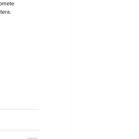
romete 
tera.