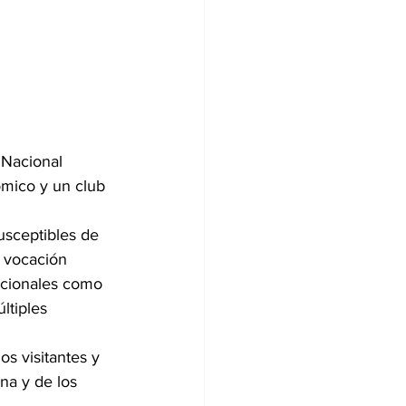
 Nacional 
ómico y un club 
usceptibles de 
u vocación 
acionales como 
ltiples 
los visitantes y 
na y de los 