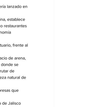
ería lanzado en 
na, establece 
co restaurantes 
onomía 
uario, frente al 
cio de arena, 
, donde se 
rutar de 
eza natural de 
presas que 
 de Jalisco 