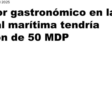
ul 2025
urismo
Nacional
Ocio
Opinión
Política
Ga
r gastronómico en l
l marítima tendría
istorias de Éxito
ón de 50 MDP