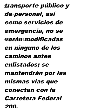
transporte público y 
Gastronomía
de personal, así 
Cultura
como servicios de 
Salud
emergencia, no se 
Bienes y Raíces
verán modificadas 
Historias de Éxito
en ninguno de los 
caminos antes 
enlistados; se 
mantendrán por las 
mismas vías que 
conectan con la 
Carretera Federal 
200.