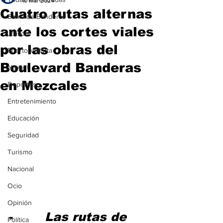
10 mar 2024
Cuatro rutas alternas
Bahía de Banderas
ante los cortes viales
Jalisco
por las obras del
Puerto Vallarta
Boulevard Banderas
Nayarit
en Mezcales
Deportes
Entretenimiento
Educación
Seguridad
Turismo
Nacional
Ocio
Opinión
-        
Las rutas de 
Política