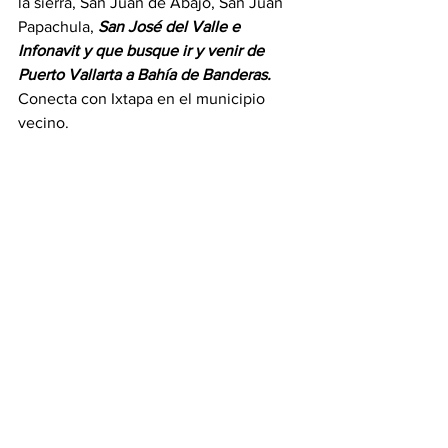
la sierra, San Juan de Abajo, San Juan 
Papachula, 
San José del Valle e 
Infonavit y que busque ir y venir de 
Puerto Vallarta a Bahía de Banderas. 
Conecta con Ixtapa en el municipio 
vecino.
Las rutas de transporte público y de 
personal, así como servicios de 
emergencia, no se verán modificadas 