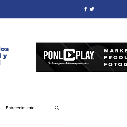
dos
 y
d
Entretenimiento