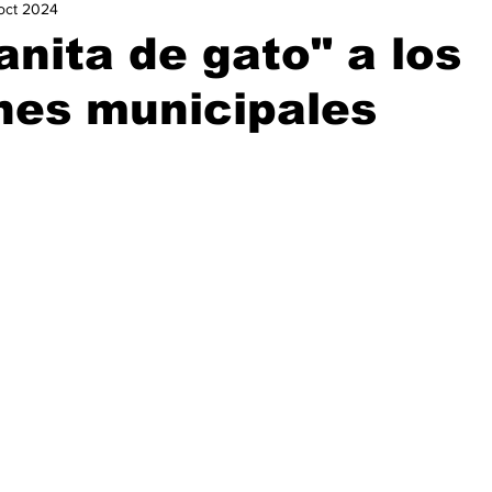
oct 2024
urismo
Nacional
Ocio
Opinión
Política
Ga
nita de gato" a los
nes municipales
istorias de Éxito