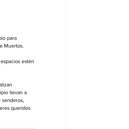
pio para 
de Muertos.
 espacios estén 
alizan 
pio llevan a 
e senderos, 
seres queridos 