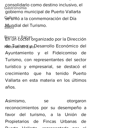
consolidarlo como destino inclusivo, el 
Gastronomía
gobierno municipal de Puerto Vallarta 
Cultura
se unió a la conmemoración del Día 
Mundial del Turismo.
Salud
Bienes y Raíces
En un coctel organizado por la Dirección 
de Turismo y Desarrollo Económico del 
Historias de Éxito
Ayuntamiento y el Fideicomiso de 
Turismo, con representantes del sector 
turístico y empresarial, se destacó el 
crecimiento que ha tenido Puerto 
Vallarta en esta materia en los últimos 
años.
Asimismo, se otorgaron 
reconocimientos por su desempeño a 
favor del turismo, a la Unión de 
Propietarios de Fincas Urbanas de 