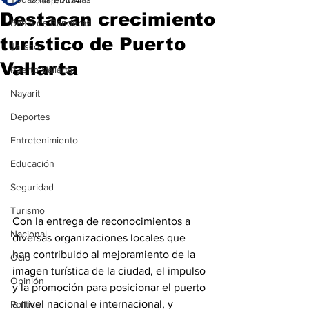
29 sept 2024
Destacan crecimiento
Bahía de Banderas
turístico de Puerto
Jalisco
Vallarta
Puerto Vallarta
Nayarit
Deportes
Entretenimiento
Educación
Seguridad
Turismo
Con la entrega de reconocimientos a 
Nacional
diversas organizaciones locales que 
han contribuido al mejoramiento de la 
Ocio
imagen turística de la ciudad, el impulso 
Opinión
y la promoción para posicionar el puerto 
a nivel nacional e internacional, y 
Política