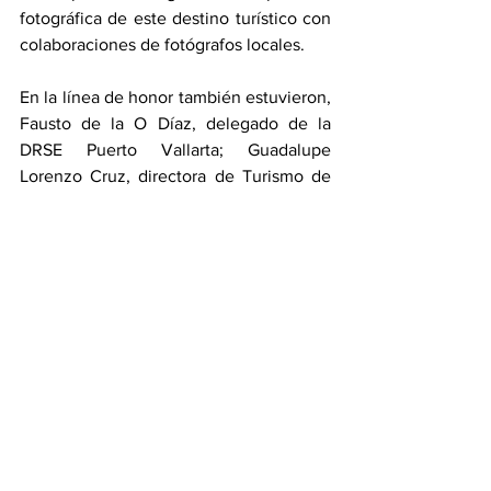
fotográfica de este destino turístico con 
colaboraciones de fotógrafos locales.
En la línea de honor también estuvieron, 
Fausto de la O Díaz, delegado de la 
DRSE Puerto Vallarta; Guadalupe 
Lorenzo Cruz, directora de Turismo de 
Cabo Corrientes y Lucía Leyva, 
administradora general del Fideicomiso 
de Turismo de Puerto Vallarta.
Puerto Vallarta
Turismo
Ver todo
Entradas recientes