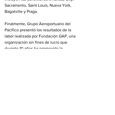
Sacramento, Saint Louis, Nueva York, 
Bagotville y Praga.
Finalmente, Grupo Aeroportuario del 
Pacífico presentó los resultados de la 
labor realizada por Fundación GAP, una 
organización sin fines de lucro que 
durante 10 años ha promovido la 
educación a través de dos iniciativas: 
colegios GAP y Centros Comunitarios 
de Formación (CCF). 
En Puerto Vallarta, el CCF, que brinda 
educación gratuita a los miembros de la 
comunidad aeroportuaria, tuvo 7,001 
inscritos durante el 2023 en cursos de 
rezago educativo, hospitalidad, 
aeronáutica y talleres de oficios.