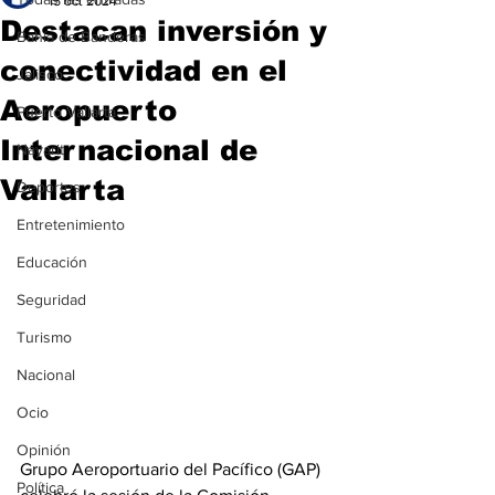
15 oct 2024
Destacan inversión y
Bahía de Banderas
conectividad en el
Jalisco
Aeropuerto
Puerto Vallarta
Internacional de
Nayarit
Vallarta
Deportes
Entretenimiento
Educación
Seguridad
Turismo
Nacional
Ocio
Opinión
Grupo Aeroportuario del Pacífico (GAP) 
Política