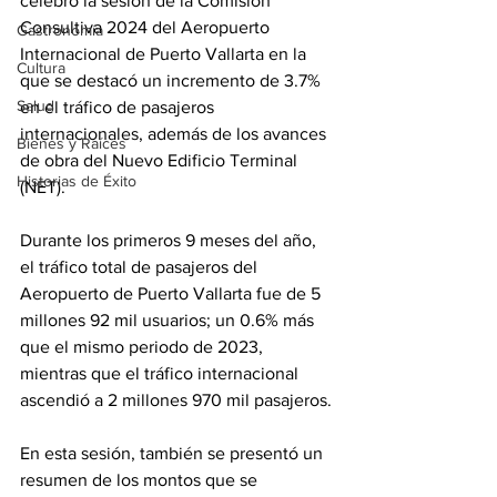
celebró la sesión de la Comisión 
Consultiva 2024 del Aeropuerto 
Gastronomía
Internacional de Puerto Vallarta en la 
Cultura
que se destacó un incremento de 3.7% 
Salud
en el tráfico de pasajeros 
internacionales, además de los avances 
Bienes y Raíces
de obra del Nuevo Edificio Terminal 
Historias de Éxito
(NET).
Durante los primeros 9 meses del año, 
el tráfico total de pasajeros del 
Aeropuerto de Puerto Vallarta fue de 5 
millones 92 mil usuarios; un 0.6% más 
que el mismo periodo de 2023, 
mientras que el tráfico internacional 
ascendió a 2 millones 970 mil pasajeros.
En esta sesión, también se presentó un 
resumen de los montos que se 