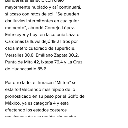
Banderas amaneció con cielo 
mayormente nublado y así continuará, 
si acaso con ratos de sol. “Se pueden 
dar lluvias intermitentes en cualquier 
momento”, abundó Cornejo López. 
Entre ayer y hoy, en la colonia Lázaro 
Cárdenas la lluvia dejó 19.2 litros por 
cada metro cuadrado de superficie, 
Versalles 38.8, Emiliano Zapata 30.2, 
Punta de Mita 42, Ixtapa 76.4 y La Cruz 
de Huanacaxtle 85.6.
Por otro lado, el huracán “Milton” se 
está fortaleciendo más rápido de lo 
pronosticado en su paso por el Golfo de 
México, ya es categoría 4 y está 
afectando los estados costeros 
mexicanos de esa región, de hecho 
pasará prácticamente rozando la 