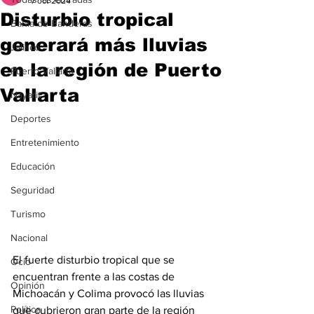
7 oct 2024
Disturbio tropical
Bahía de Banderas
generará más lluvias
Jalisco
en la región de Puerto
Puerto Vallarta
Vallarta
Nayarit
Deportes
Entretenimiento
Educación
Seguridad
Turismo
Nacional
El fuerte disturbio tropical que se 
Ocio
encuentran frente a las costas de 
Opinión
Michoacán y Colima provocó las lluvias 
Política
que cubrieron gran parte de la región 