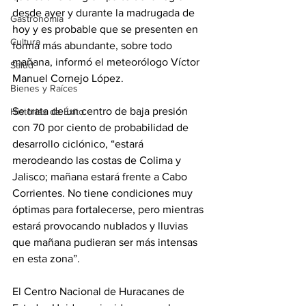
desde ayer y durante la madrugada de 
Gastronomía
hoy y es probable que se presenten en 
Cultura
forma más abundante, sobre todo 
mañana, informó el meteorólogo Víctor 
Salud
Manuel Cornejo López.
Bienes y Raíces
Se trata de un centro de baja presión 
Historias de Éxito
con 70 por ciento de probabilidad de 
desarrollo ciclónico, “estará 
merodeando las costas de Colima y 
Jalisco; mañana estará frente a Cabo 
Corrientes. No tiene condiciones muy 
óptimas para fortalecerse, pero mientras 
estará provocando nublados y lluvias 
que mañana pudieran ser más intensas 
en esta zona”.
El Centro Nacional de Huracanes de 