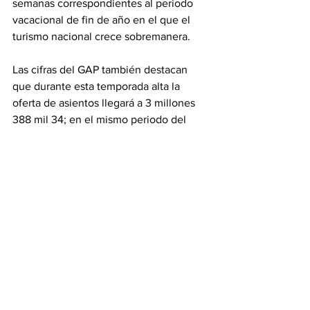
semanas correspondientes al periodo 
vacacional de fin de año en el que el 
turismo nacional crece sobremanera.
Las cifras del GAP también destacan 
que durante esta temporada alta la 
oferta de asientos llegará a 3 millones 
388 mil 34; en el mismo periodo del 
año previo fueron 3 millones 107 mil 
374.
Puerto Vallarta
Bahía de Banderas
Turismo
Ver todo