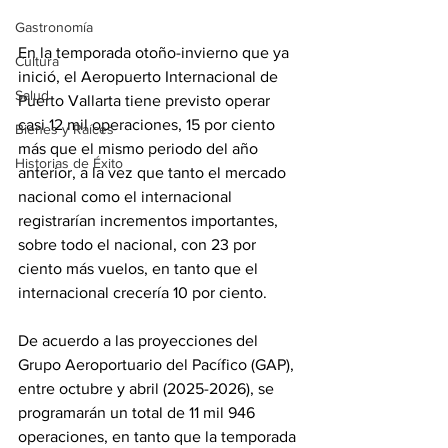
Gastronomía
En la temporada otoño-invierno que ya 
Cultura
inició, el Aeropuerto Internacional de 
Salud
Puerto Vallarta tiene previsto operar 
casi 12 mil operaciones, 15 por ciento 
Bienes y Raíces
más que el mismo periodo del año 
Historias de Éxito
anterior, a la vez que tanto el mercado 
nacional como el internacional 
registrarían incrementos importantes, 
sobre todo el nacional, con 23 por 
ciento más vuelos, en tanto que el 
internacional crecería 10 por ciento.
De acuerdo a las proyecciones del 
Grupo Aeroportuario del Pacífico (GAP), 
entre octubre y abril (2025-2026), se 
programarán un total de 11 mil 946 
operaciones, en tanto que la temporada 