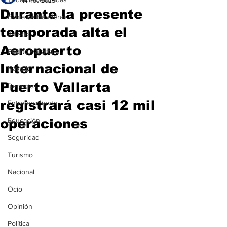
14 nov 2025
Durante la presente
Bahía de Banderas
temporada alta el
Jalisco
Aeropuerto
Puerto Vallarta
Internacional de
Nayarit
Puerto Vallarta
Deportes
registrará casi 12 mil
Entretenimiento
operaciones
Educación
Seguridad
Turismo
Nacional
Ocio
Opinión
Política