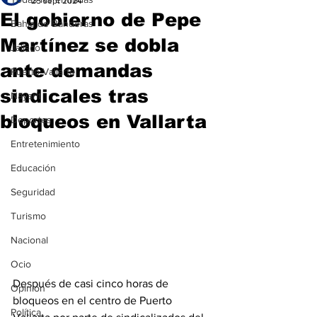
25 sept 2024
El gobierno de Pepe
Bahía de Banderas
Martínez se dobla
Jalisco
ante demandas
Puerto Vallarta
sindicales tras
Nayarit
bloqueos en Vallarta
Deportes
Entretenimiento
Educación
Seguridad
Turismo
Nacional
Ocio
Después de casi cinco horas de 
Opinión
bloqueos en el centro de Puerto 
Política