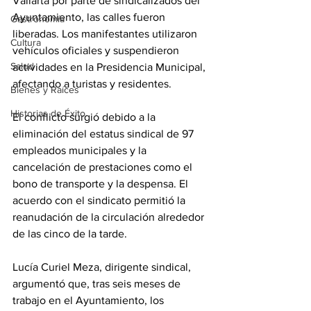
Vallarta por parte de sindicalizados del 
Ayuntamiento, las calles fueron 
Gastronomía
liberadas. Los manifestantes utilizaron 
Cultura
vehículos oficiales y suspendieron 
Salud
actividades en la Presidencia Municipal, 
afectando a turistas y residentes.
Bienes y Raíces
Historias de Éxito
El conflicto surgió debido a la 
eliminación del estatus sindical de 97 
empleados municipales y la 
cancelación de prestaciones como el 
bono de transporte y la despensa. El 
acuerdo con el sindicato permitió la 
reanudación de la circulación alrededor 
de las cinco de la tarde.
Lucía Curiel Meza, dirigente sindical, 
argumentó que, tras seis meses de 
trabajo en el Ayuntamiento, los 