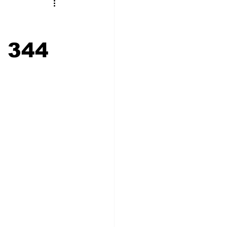
stronomía
Cultura
i 344