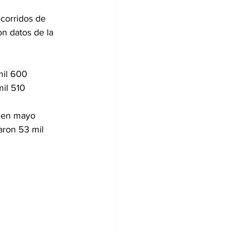
ecorridos de 
n datos de la 
mil 600 
mil 510 
, en mayo 
aron 53 mil 