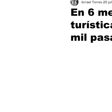
Isrrael Torres
20 ju
Educación
Seguridad
T
En 6 m
turísti
Salud
Bienes y Raíces
H
mil pas