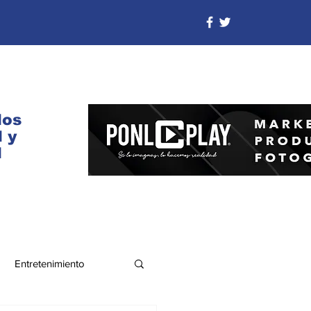
dos
 y
d
Entretenimiento