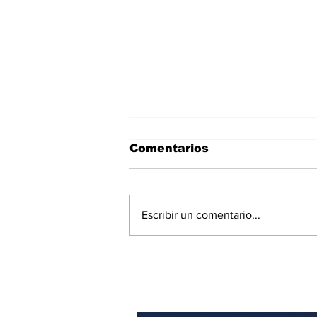
Comentarios
Escribir un comentario...
Sigue aumentando la
percepción de
inseguridad en Puerto
Vallarta; llega a 65%