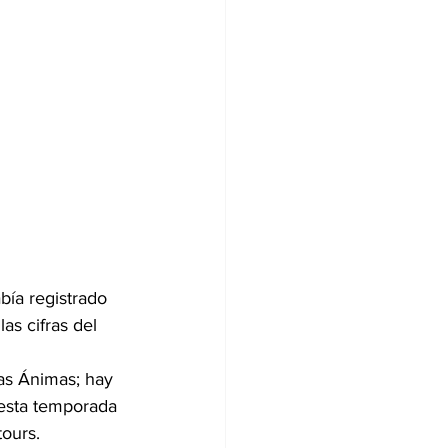
bía registrado 
s cifras del 
as Ánimas; hay 
 esta temporada 
tours.