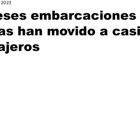
l 2023
urismo
Nacional
Ocio
Opinión
Política
Ga
eses embarcaciones
cas han movido a cas
istorias de Éxito
ajeros