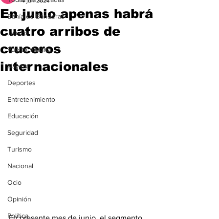
4 jun 2024
En junio apenas habrá
Bahía de Banderas
cuatro arribos de
Jalisco
cruceros
Puerto Vallarta
internacionales
Nayarit
Deportes
Entretenimiento
Educación
Seguridad
Turismo
Nacional
Ocio
Opinión
Política
En presente mes de junio, el segmento 