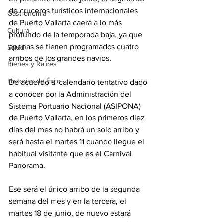
de cruceros turísticos internacionales 
Gastronomía
de Puerto Vallarta caerá a lo más 
Cultura
profundo de la temporada baja, ya que 
apenas se tienen programados cuatro 
Salud
arribos de los grandes navíos.
Bienes y Raíces
Historias de Éxito
De acuerdo al calendario tentativo dado 
a conocer por la 
Administración del 
Sistema Portuario Nacional (ASIPONA) 
de Puerto Vallarta
, en los primeros diez 
días del mes no habrá un solo arribo y 
será hasta el martes 11 cuando llegue el 
habitual visitante que es el Carnival 
Panorama.
Ese será el único arribo de la segunda 
semana del mes y en la tercera, el 
martes 18 de junio, de nuevo estará 