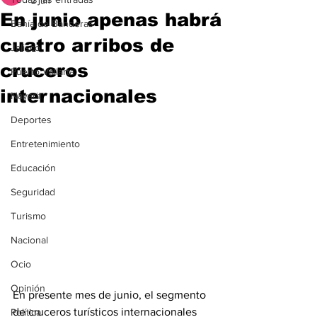
2 jun
En junio apenas habrá
Bahía de Banderas
cuatro arribos de
Jalisco
cruceros
Puerto Vallarta
internacionales
Nayarit
Deportes
Entretenimiento
Educación
Seguridad
Turismo
Nacional
Ocio
Opinión
En presente mes de junio, el segmento 
de cruceros turísticos internacionales 
Política