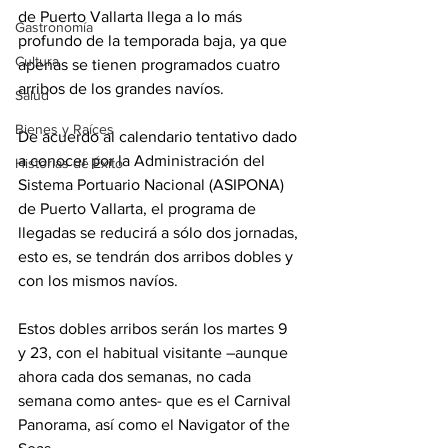
de Puerto Vallarta llega a lo más 
Gastronomía
profundo de la temporada baja, ya que 
Cultura
apenas se tienen programados cuatro 
arribos de los grandes navíos.
Salud
Bienes y Raíces
De acuerdo al calendario tentativo dado 
a conocer por la 
Administración del 
Historias de Éxito
Sistema Portuario Nacional (ASIPONA) 
de Puerto Vallarta, el programa de 
llegadas se reducirá a sólo dos jornadas, 
esto es, se tendrán dos arribos dobles y 
con los mismos navíos.
Estos dobles arribos serán los martes 9 
y 23, con el habitual visitante –aunque 
ahora cada dos semanas, no cada 
semana como antes- que es el Carnival 
Panorama, así como el Navigator of the 