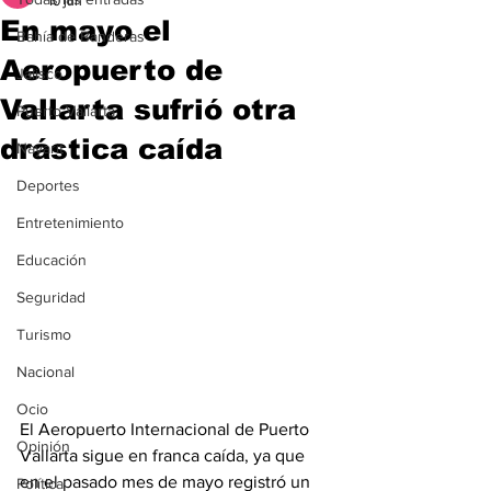
10 jun
En mayo el
Bahía de Banderas
Aeropuerto de
Jalisco
Vallarta sufrió otra
Puerto Vallarta
drástica caída
Nayarit
Deportes
Entretenimiento
Educación
Seguridad
Turismo
Nacional
Ocio
El Aeropuerto Internacional de Puerto 
Opinión
Vallarta sigue en franca caída, ya que 
en el pasado mes de mayo registró un 
Política