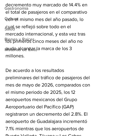
decremento muy marcado de 14.4% en 
Gastronomía
el total de pasajeros en el comparativo 
Cultura
con el mismo mes del año pasado, lo 
cual se reflejó sobre todo en el 
Salud
mercado internacional, y esta vez tras 
Bienes y Raíces
los primeros cinco meses del año no 
pudo alcanzar la marca de los 3 
Historias de Éxito
millones.
De acuerdo a los resultados 
preliminares del tráfico de pasajeros del 
mes de mayo de 2026, comparados con 
el mismo periodo de 2025, los 12 
aeropuertos mexicanos del Grupo 
Aeroportuario del Pacífico (GAP) 
registraron un decremento del 2.8%. El 
aeropuerto de Guadalajara incrementó 
7.1% mientras que los aeropuertos de 
Puerto Vallarta, Tijuana y Los Cabos 