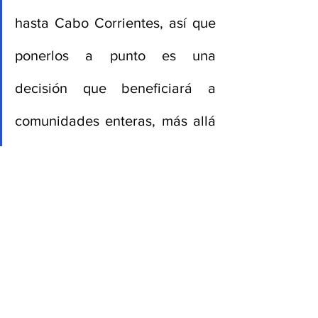
hasta Cabo Corrientes, así que 
ponerlos a punto es una 
decisión que beneficiará a 
comunidades enteras, más allá 
del tema turístico”, destacó 
David Zamora Bueno, 
Secretario de Infraestructura y 
Obra Pública.
Además, con un presupuesto de 122.5 