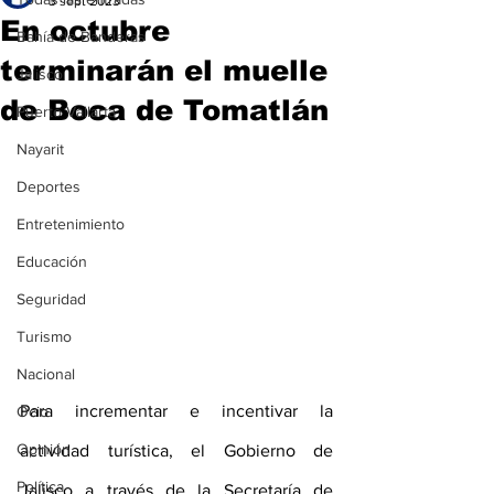
3 sept 2023
En octubre
Bahía de Banderas
terminarán el muelle
Jalisco
de Boca de Tomatlán
Puerto Vallarta
Nayarit
Deportes
Entretenimiento
Educación
Seguridad
Turismo
Nacional
Para incrementar e incentivar la 
Ocio
Opinión
actividad turística, el Gobierno de 
Política
Jalisco a través de la Secretaría de 