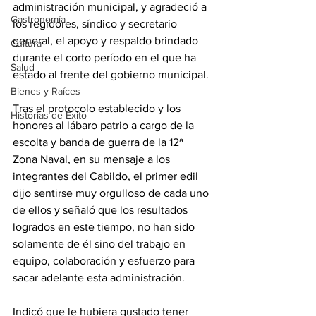
administración municipal, y agradeció a 
Gastronomía
los regidores, síndico y secretario 
general, el apoyo y respaldo brindado 
Cultura
durante el corto período en el que ha 
Salud
estado al frente del gobierno municipal.
Bienes y Raíces
Tras el protocolo establecido y los 
Historias de Éxito
honores al lábaro patrio a cargo de la 
escolta y banda de guerra de la 12ª 
Zona Naval, en su mensaje a los 
integrantes del Cabildo, el primer edil 
dijo sentirse muy orgulloso de cada uno 
de ellos y señaló que los resultados 
logrados en este tiempo, no han sido 
solamente de él sino del trabajo en 
equipo, colaboración y esfuerzo para 
sacar adelante esta administración.
Indicó que le hubiera gustado tener 