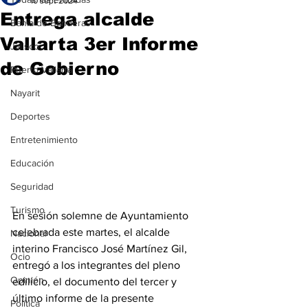
10 sept 2024
Entrega alcalde
Bahía de Banderas
Vallarta 3er Informe
Jalisco
de Gobierno
Puerto Vallarta
Nayarit
Deportes
Entretenimiento
Educación
Seguridad
Turismo
En sesión solemne de Ayuntamiento 
celebrada este martes, el alcalde 
Nacional
interino Francisco José Martínez Gil, 
Ocio
entregó a los integrantes del pleno 
Opinión
edilicio, el documento del tercer y 
último informe de la presente 
Política