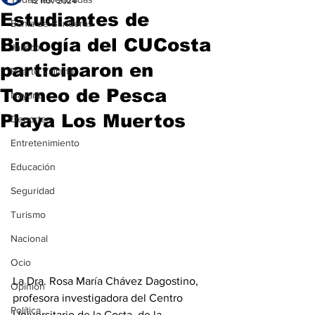
12 nov 2024
Estudiantes de
Bahía de Banderas
Biología del CUCosta
Jalisco
participaron en
Puerto Vallarta
Torneo de Pesca
Nayarit
Playa Los Muertos
Deportes
Entretenimiento
Educación
Seguridad
Turismo
Nacional
Ocio
La Dra. Rosa María Chávez Dagostino, 
Opinión
profesora investigadora del Centro 
Política
Universitario de la Costa, de la 