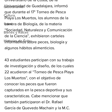
Universidad de Guadalajara, informó 
Gastronomía
que durante el 17° Torneo de Pesca 
Cultura
Playa Los Muertos, los alumnos de la 
carrera de Biología, de la materia 
Salud
“Sociedad, Naturaleza y Comunicación 
Bienes y Raíces
de la Ciencia”, exhibieron carteles 
Historias de Éxito
informativos sobre peces, biología y 
algunos hábitos alimenticios.
43 estudiantes participan con su trabajo 
de investigación y diseño, de los cuales 
22 acudieron al “Torneo de Pesca Playa 
Los Muertos”, con el objetivo de 
conocer los peces que fueron 
capturados en la pesca deportiva y sus 
características. Cabe mencionar que 
también participaron el Dr. Rafael 
García de Quevedo Machain y la 
M.C. 