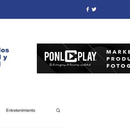
dos
 y
d
Entretenimiento