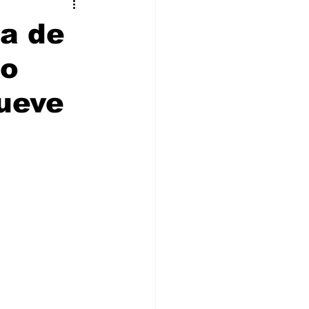
stronomía
Cultura
ía de
no
lueve