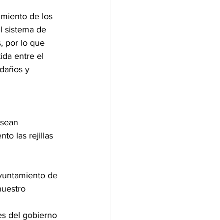
miento de los 
el sistema de 
 por lo que 
da entre el 
 daños y 
 sean 
o las rejillas 
Ayuntamiento de 
uestro 
s del gobierno 