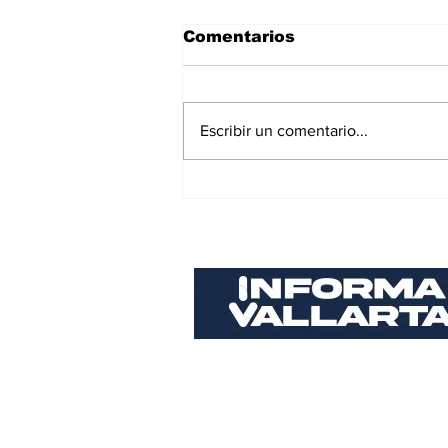
Comentarios
Escribir un comentario...
Realizan cambio de
mando de armas en la
Zona Naval de Puerto
Vallarta