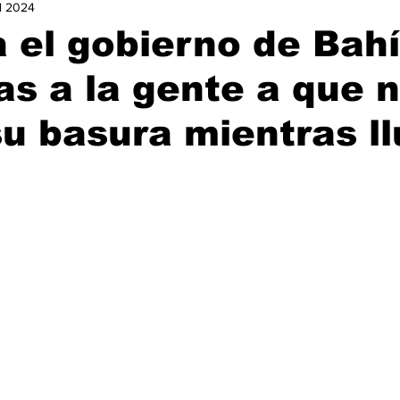
ul 2024
urismo
Nacional
Ocio
Opinión
Política
Ga
 el gobierno de Bah
s a la gente a que 
istorias de Éxito
u basura mientras l