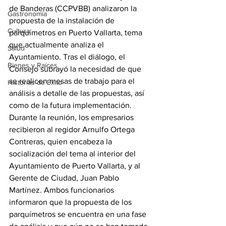
de Banderas (CCPVBB) analizaron la 
Gastronomía
propuesta de la instalación de 
Cultura
parquímetros en Puerto Vallarta, tema 
que actualmente analiza el 
Salud
Ayuntamiento. Tras el diálogo, el 
Bienes y Raíces
Consejo subrayó la necesidad de que 
se realicen mesas de trabajo para el 
Historias de Éxito
análisis a detalle de las propuestas, así 
como de la futura implementación.
Durante la reunión, los empresarios 
recibieron al regidor Arnulfo Ortega 
Contreras, quien encabeza la 
socialización del tema al interior del 
Ayuntamiento de Puerto Vallarta, y al 
Gerente de Ciudad, Juan Pablo 
Martínez. Ambos funcionarios 
informaron que la propuesta de los 
parquímetros se encuentra en una fase 