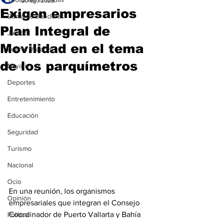
20 ago 2025
Exigen empresarios
Bahía de Banderas
Plan Integral de
Jalisco
Movilidad en el tema
Puerto Vallarta
de los parquímetros
Nayarit
Deportes
Entretenimiento
Educación
Seguridad
Turismo
Nacional
Ocio
En una reunión, los organismos 
Opinión
empresariales que integran el Consejo 
Coordinador de Puerto Vallarta y Bahía 
Política