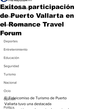
15 may 2024
Exitosa participación
Bahía de Banderas
de Puerto Vallarta en
Jalisco
el Romance Travel
Puerto Vallarta
Forum
Nayarit
Deportes
Entretenimiento
Educación
Seguridad
Turismo
Nacional
Ocio
El Fideicomiso de Turismo de Puerto 
Opinión
Vallarta tuvo una destacada 
Política