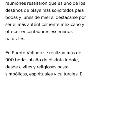
reuniones resaltaron que es uno de los 
destinos de playa más solicitados para 
bodas y lunas de miel al destacarse por 
ser el más auténticamente mexicano y 
ofrecer encantadores escenarios 
naturales.
En Puerto Vallarta se realizan más de 
900 bodas al año de distinta índole, 
desde civiles y religiosas hasta 
simbólicas, espirituales y culturales. El 
destino está conectado a través de 
vuelos directos con 23 ciudades de 
Estados Unidos y 16 de Canadá con 
tarifas muy competitivas, lo cual 
también lo hace uno de los favoritos en 
estos mercados para la realización de 
sus eventos románticos. En la pasada 
edición de los Travvy Awards, se ratificó 