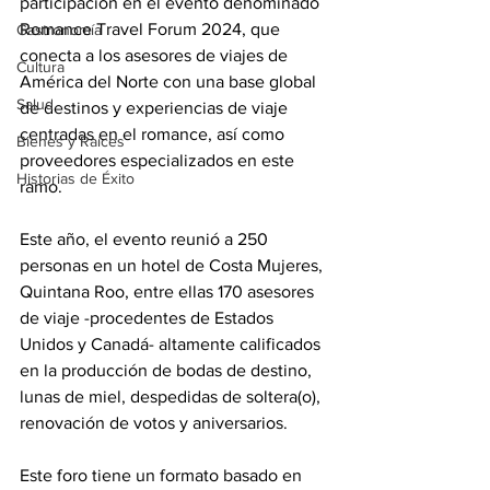
participación en el evento denominado 
Romance Travel Forum 2024, que 
Gastronomía
conecta a los asesores de viajes de 
Cultura
América del Norte con una base global 
Salud
de destinos y experiencias de viaje 
centradas en el romance, así como 
Bienes y Raíces
proveedores especializados en este 
Historias de Éxito
ramo.
Este año, el evento reunió a 250 
personas en un hotel de Costa Mujeres, 
Quintana Roo, entre ellas 170 asesores 
de viaje -procedentes de Estados 
Unidos y Canadá- altamente calificados 
en la producción de bodas de destino, 
lunas de miel, despedidas de soltera(o), 
renovación de votos y aniversarios.
Este foro tiene un formato basado en 