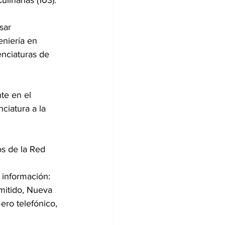
ulinarias (103).
sar 
eniería en 
nciaturas de 
te en el 
nciatura a la 
os de la Red 
e información: 
mitido, Nueva 
ro telefónico, 