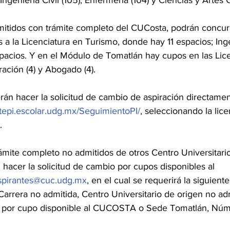
Ingeniería Civil (105), Enfermería (104) y Ciencias y Artes C
mitidos con trámite completo del CUCosta, podrán concur
 a la Licenciatura en Turismo, donde hay 11 espacios; Ing
pacios. Y en el Módulo de Tomatlán hay cupos en las Lice
ración (4) y Abogado (4).
rán hacer la solicitud de cambio de aspiración directamen
mitepi.escolar.udg.mx/SeguimientoPI/
, seleccionando la lice
.
ámite completo no admitidos de otros Centro Universitari
 hacer la solicitud de cambio por cupos disponibles al 
spirantes@cuc.udg.mx
, en el cual se requerirá la siguient
Carrera no admitida, Centro Universitario de origen no ad
n por cupo disponible al CUCOSTA o Sede Tomatlán, Núme