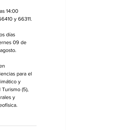
as 14:00 
66410 y 66311.
os días 
iernes 09 de 
 agosto.
en 
encias para el 
imático y 
 Turismo (5), 
rales y 
ofísica.