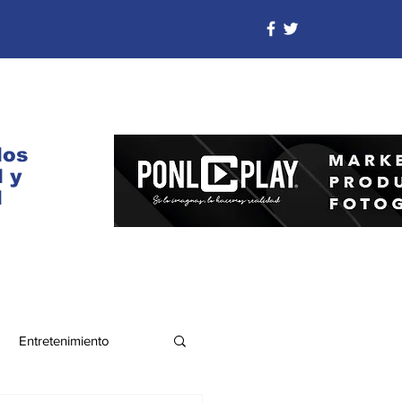
dos
 y
d
Entretenimiento