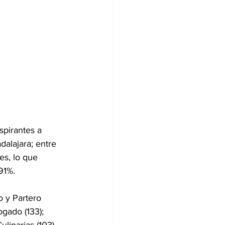
pirantes a 
dalajara; entre 
es, lo que 
91%.
 y Partero 
ogado (133); 