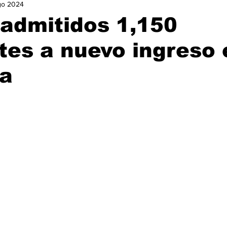
go 2024
urismo
Nacional
Ocio
Opinión
Política
Ga
admitidos 1,150
tes a nuevo ingreso 
istorias de Éxito
a