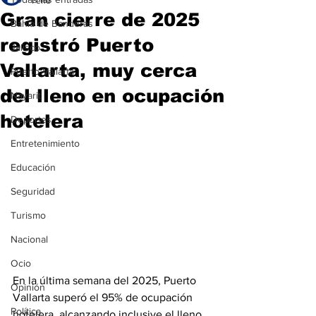
1 ene
Gran cierre de 2025
Bahía de Banderas
registró Puerto
Jalisco
Vallarta, muy cerca
Puerto Vallarta
del lleno en ocupación
Nayarit
hotelera
Deportes
Entretenimiento
Educación
Seguridad
Turismo
Nacional
Ocio
En la última semana del 2025, Puerto 
Opinión
Vallarta superó el 95% de ocupación 
Política
hotelera, alcanzando inclusive el lleno 