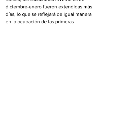
diciembre-enero fueron extendidas más 
días, lo que se reflejará de igual manera 
en la ocupación de las primeras 
semanas del año, concluyó.
Puerto Vallarta
Turismo
Ver todo
Entradas recientes