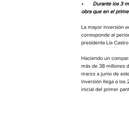
•	Durante los 3 meses y medio de gestión de Lía Castro se ha contratado casi 400% más 
obra que en el prime
La mayor inversión e
corresponde al period
presidenta Lía Castr
Haciendo un comparat
más de 38 millones d
marzo a junio de este
inversión llega a los
inicial del primer pa