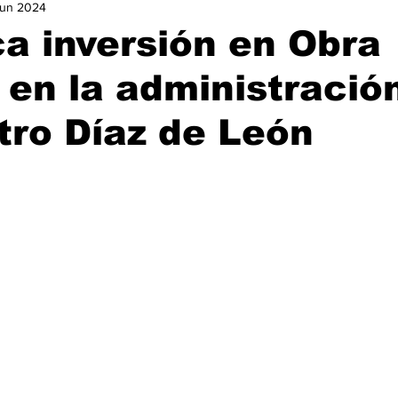
jun 2024
urismo
Nacional
Ocio
Opinión
Política
Ga
ca inversión en Obra
 en la administració
istorias de Éxito
tro Díaz de León