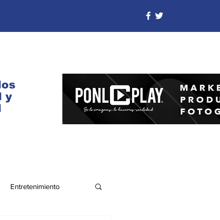
dos
 y
d
Entretenimiento