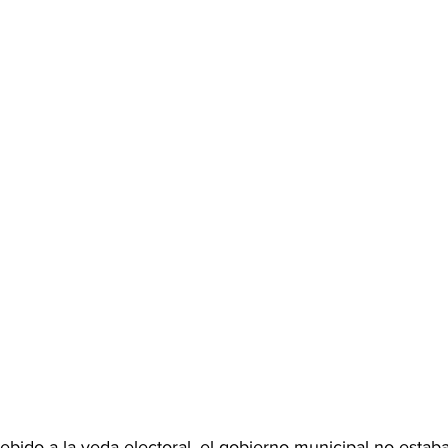
bido a la veda electoral, el gobierno municipal no estab