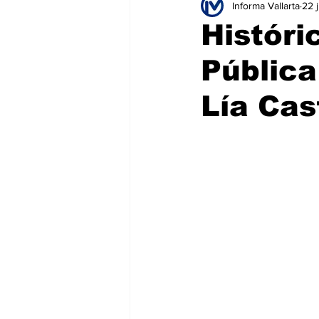
Informa Vallarta
22 
Educación
Seguridad
T
Históri
Pública
Salud
Bienes y Raíces
H
Lía Cas