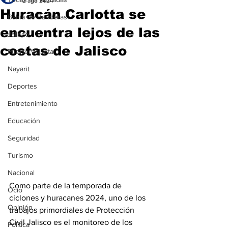
2 ago 2024
Huracán Carlotta se
Bahía de Banderas
encuentra lejos de las
Jalisco
costas de Jalisco
Puerto Vallarta
Nayarit
Deportes
Entretenimiento
Educación
Seguridad
Turismo
Nacional
Como parte de la temporada de 
Ocio
ciclones y huracanes 2024, uno de los 
Opinión
trabajos primordiales de Protección 
Civil Jalisco es el monitoreo de los 
Política