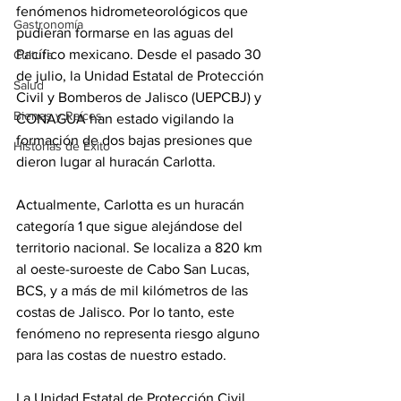
fenómenos hidrometeorológicos que 
Gastronomía
pudieran formarse en las aguas del 
Pacífico mexicano. Desde el pasado 30 
Cultura
de julio, la Unidad Estatal de Protección 
Salud
Civil y Bomberos de Jalisco (UEPCBJ) y 
Bienes y Raíces
CONAGUA han estado vigilando la 
formación de dos bajas presiones que 
Historias de Éxito
dieron lugar al huracán Carlotta.
Actualmente, Carlotta es un huracán 
categoría 1 que sigue alejándose del 
territorio nacional. Se localiza a 820 km 
al oeste-suroeste de Cabo San Lucas, 
BCS, y a más de mil kilómetros de las 
costas de Jalisco. Por lo tanto, este 
fenómeno no representa riesgo alguno 
para las costas de nuestro estado.
La Unidad Estatal de Protección Civil 