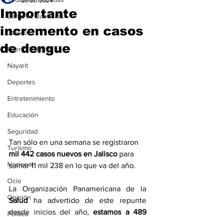
28 oct 2024
Importante
Bahía de Banderas
incremento en casos
Jalisco
de dengue
Puerto Vallarta
Nayarit
Deportes
Entretenimiento
Educación
Seguridad
Tan sólo en una semana se registraron 
Turismo
mil 442 casos nuevos en Jalisco 
para 
Nacional
sumar 11 mil 238 en lo que va del año.
Ocio
La Organización Panamericana de la 
Opinión
Salud
 ha advertido de este repunte 
desde inicios del año,
 estamos a 489 
Política