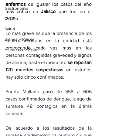
enfermos
 de igualar los casos del año 
Gastronomía
más crítico en 
Jalisco
 que fue en el 
Cultura
2019. 
Salud
Lo más grave es que la presencia de los 
Bienes y Raíces
cuatro serotipos en la entidad está 
provocando cada vez más en las 
Historias de Éxito
personas contagiadas gravedad y signos 
de alarma, hasta el momento 
se reportan 
120 muertes sospechosas
 en estudio, 
hay sólo cinco confirmadas.
Puerto Vallarta pasó de 558 a 606 
casos confirmados de dengue, luego de 
sumarse 48 contagios en la última 
semana.
De acuerdo a los resultados de la 
semana epidemiológica número 42 que 