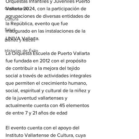
Orquestas Infantiles y Juveniles Puerto 
Vallarta 2024, con la participación de 
Gastronomía
agrupaciones de diversas entidades de 
Cultura
la República, evento que fue 
Salud
inaugurado en las instalaciones de la 
UNIVA Vallarta.
Bienes y Raíces
Historias de Éxito
La Orquesta Escuela de Puerto Vallarta 
fue fundada en 2012 con el propósito 
de contribuir a la mejora del tejido 
social a través de actividades integrales 
que permiten el crecimiento humano, 
social, espiritual y cultural de la niñez y 
de la juventud vallartenses y 
actualmente cuenta con 45 elementos 
de entre 7 y 21 años de edad
El evento cuenta con el apoyo del 
Instituto Vallartense de Cultura, cuya 