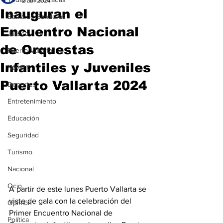
2 abr 2024
Inauguran el
Bahía de Banderas
Encuentro Nacional
Jalisco
de Orquestas
Puerto Vallarta
Infantiles y Juveniles
Nayarit
Puerto Vallarta 2024
Deportes
Entretenimiento
Educación
Seguridad
Turismo
Nacional
Ocio
A partir de este lunes Puerto Vallarta se 
viste de gala con la celebración del 
Opinión
Primer Encuentro Nacional de 
Política