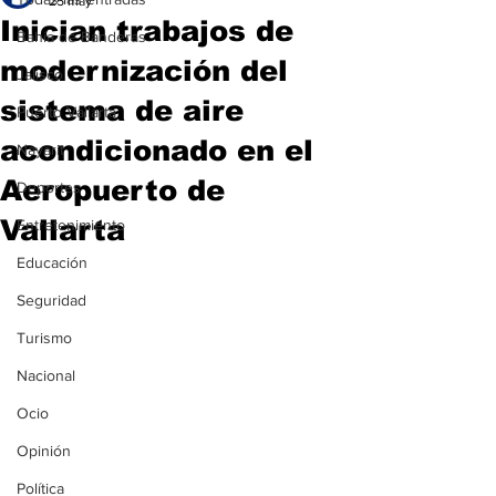
25 may
Inician trabajos de
Bahía de Banderas
modernización del
Jalisco
sistema de aire
Puerto Vallarta
acondicionado en el
Nayarit
Aeropuerto de
Deportes
Vallarta
Entretenimiento
Educación
Seguridad
Turismo
Nacional
Ocio
Opinión
Política