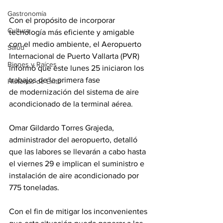
Gastronomía
Con el propósito de incorporar 
Cultura
tecnología más eficiente y amigable 
con el medio ambiente, el Aeropuerto 
Salud
Internacional de Puerto Vallarta (PVR) 
Bienes y Raíces
informó que este lunes 25 iniciaron los 
trabajos de la primera fase 
Historias de Éxito
de modernización del sistema de aire 
acondicionado de la terminal aérea.
Omar Gildardo Torres Grajeda, 
administrador del aeropuerto, detalló 
que las labores se llevarán a cabo hasta 
el viernes 29 e implican el suministro e 
instalación de aire acondicionado por 
775 toneladas.
Con el fin de mitigar los inconvenientes 