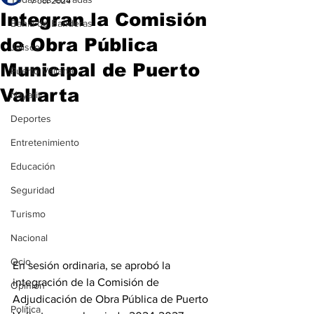
7 oct 2024
Integran la Comisión
Bahía de Banderas
de Obra Pública
Jalisco
Municipal de Puerto
Puerto Vallarta
Vallarta
Nayarit
Deportes
Entretenimiento
Educación
Seguridad
Turismo
Nacional
Ocio
En sesión ordinaria, se aprobó la 
integración de la Comisión de 
Opinión
Adjudicación de Obra Pública de Puerto 
Política