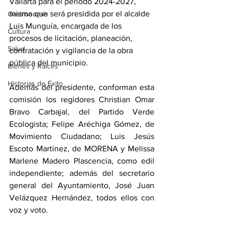
Vallarta para el periodo 2024-2027, 
misma que será presidida por el alcalde 
Gastronomía
Luis Munguía, encargada de los 
Cultura
procesos de licitación, planeación, 
Salud
contratación y vigilancia de la obra 
pública del municipio.
Bienes y Raíces
Historias de Éxito
Además del presidente, conforman esta 
comisión los regidores Christian Omar 
Bravo Carbajal, del Partido Verde 
Ecologista; Felipe Aréchiga Gómez, de 
Movimiento Ciudadano; Luis Jesús 
Escoto Martínez, de MORENA y Melissa 
Marlene Madero Plascencia, como edil 
independiente; además del secretario 
general del Ayuntamiento, José Juan 
Velázquez Hernández, todos ellos con 
voz y voto.