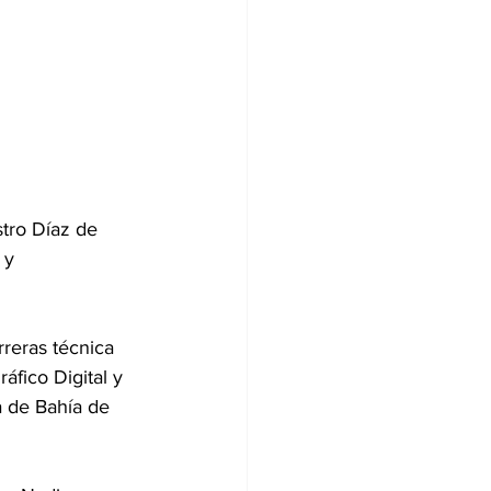
tro Díaz de 
 y 
rreras técnica 
fico Digital y 
a de Bahía de 