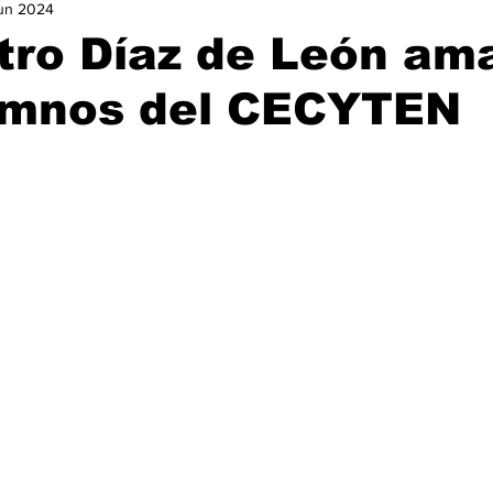
jun 2024
urismo
Nacional
Ocio
Opinión
Política
Ga
tro Díaz de León am
umnos del CECYTEN
istorias de Éxito