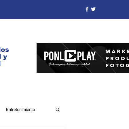
dos
 y
d
Entretenimiento