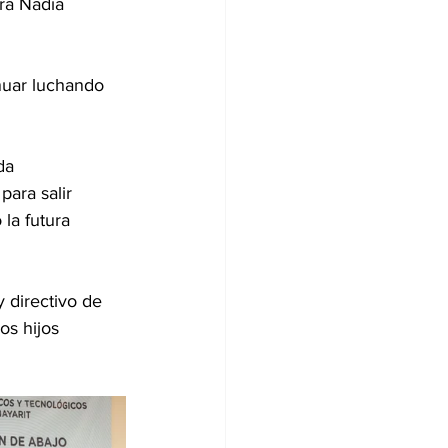
ra Nadia 
nuar luchando 
da 
ara salir 
la futura 
 directivo de 
s hijos 