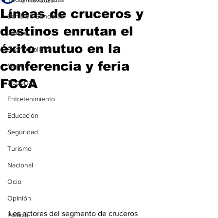
27 nov 2023
Líneas de cruceros y
Bahía de Banderas
destinos enrutan el
Jalisco
éxito mutuo en la
Puerto Vallarta
conferencia y feria
Nayarit
FCCA
Deportes
Entretenimiento
Educación
Seguridad
Turismo
Nacional
Ocio
Opinión
Los actores del segmento de cruceros 
Política