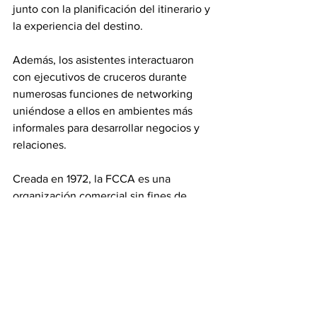
junto con la planificación del itinerario y 
la experiencia del destino.
Además, los asistentes interactuaron 
con ejecutivos de cruceros durante 
numerosas funciones de networking 
uniéndose a ellos en ambientes más 
informales para desarrollar negocios y 
relaciones.
Creada en 1972, la FCCA es una 
organización comercial sin fines de 
lucro que proporciona un foro para la 
discusión sobre desarrollo turístico, 
puertos, seguridad, protección y otros 
temas de la industria de cruceros y 
construye relaciones bilaterales con los 
sectores público y privado de los 
destinos. 