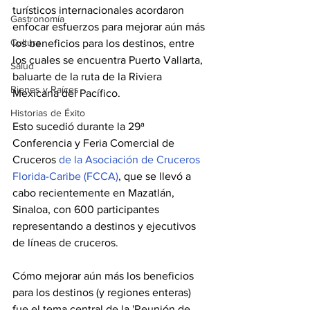
turísticos internacionales acordaron 
Gastronomía
enfocar esfuerzos para mejorar aún más 
Cultura
los beneficios para los destinos, entre 
los cuales se encuentra Puerto Vallarta, 
Salud
baluarte de la ruta de la Riviera 
Bienes y Raíces
Mexicana del Pacífico.
Historias de Éxito
Esto sucedió durante la 29ª 
Conferencia y Feria Comercial de 
Cruceros 
de la Asociación de Cruceros 
Florida-Caribe (FCCA)
, que se llevó a 
cabo recientemente en Mazatlán, 
Sinaloa, con 600 participantes 
representando a destinos y ejecutivos 
de líneas de cruceros.
Cómo mejorar aún más los beneficios 
para los destinos (y regiones enteras) 
fue el tema central de la 'Reunión de 