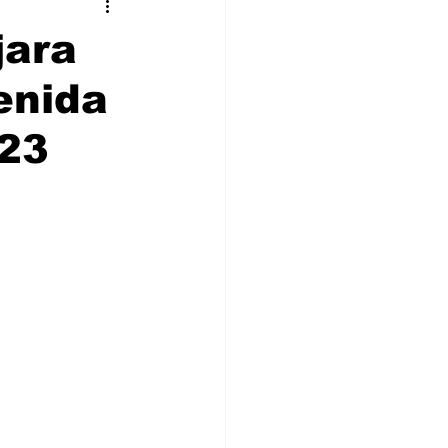
stronomía
Cultura
jara
enida
023