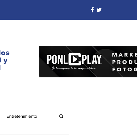
dos
 y
d
Entretenimiento