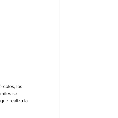
rcoles, los 
 miles se 
ue realiza la 