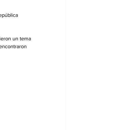
epública 
sieron un tema 
 encontraron 