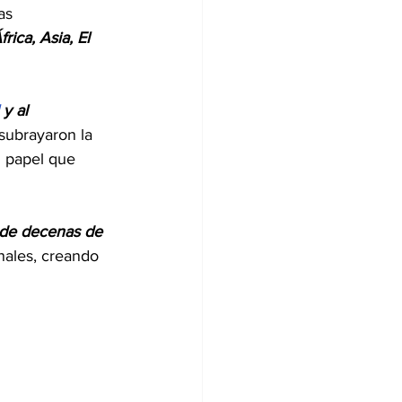
as 
ica, Asia, El 
 y al 
subrayaron la 
l papel que 
 de decenas de 
nales, creando 