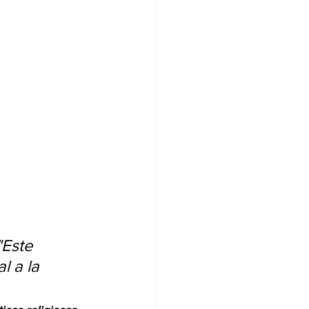
"Este 
l a la 