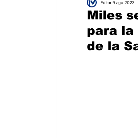
Editor
9 ago 2023
Educación
Seguridad
T
Miles s
para la
Salud
Bienes y Raíces
H
de la S