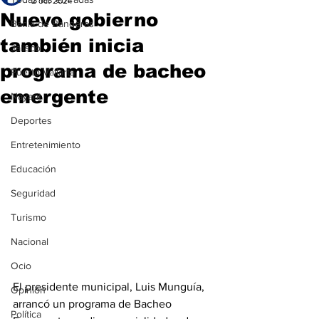
2 oct 2024
Nuevo gobierno
Bahía de Banderas
también inicia
Jalisco
programa de bacheo
Puerto Vallarta
emergente
Nayarit
Deportes
Entretenimiento
Educación
Seguridad
Turismo
Nacional
Ocio
El presidente municipal, Luis Munguía, 
Opinión
arrancó un programa de Bacheo 
Política