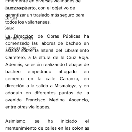
Emergente en diversas vialidades de 
nuestro puerto, con el objetivo de 
Gastronomía
garantizar un traslado más seguro para 
Cultura
todos los vallartenses.
Salud
La Dirección de Obras Públicas ha 
Bienes y Raíces
comenzado las labores de bacheo en 
Historias de Éxito
asfalto sobre la lateral del Libramiento 
Carretero, a la altura de la Cruz Roja. 
Además, se están realizando trabajos de 
bacheo empedrado ahogado en 
cemento en la calle Carranza, en 
dirección a la salida a Mismaloya, y en 
adoquín en diferentes puntos de la 
avenida Francisco Medina Ascencio, 
entre otras vialidades.
Asimismo, se ha iniciado el 
mantenimiento de calles en las colonias 