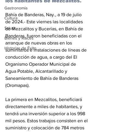
los habitantes de Mezcalitos.
Gastronomía
Bahía de Banderas, Nay., a 19 de julio 
Cultura
de 2024.- Este viernes las localidades 
Salud
de Mezcalitos y Bucerías, en Bahía de 
Banderas, fueron beneficiadas con el 
Bienes y Raíces
arranque de nuevas obras en los 
Historias de Éxito
suministros e instalaciones de líneas de 
conducción de agua, a cargo del El 
Organismo Operador Municipal de 
Agua Potable, Alcantarillado y 
Saneamiento de Bahía de Banderas 
(Oromapas).
La primera en Mezcalitos, beneficiará 
directamente a miles de habitantes, y 
tendrá una inversión superior a los 998 
mil pesos. Estos trabajos consisten en el 
suministro y colocación de 784 metros 