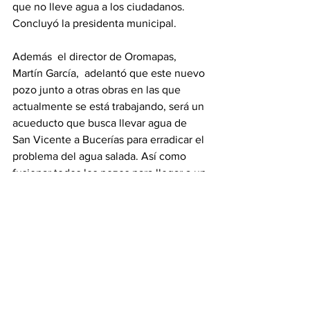
que no lleve agua a los ciudadanos. 
Concluyó la presidenta municipal.
Además  el director de Oromapas, 
Martín García,  adelantó que este nuevo 
pozo junto a otras obras en las que 
actualmente se está trabajando, será un 
acueducto que busca llevar agua de 
San Vicente a Bucerías para erradicar el 
problema del agua salada. Así como 
fusionar todos los pozos para llegar a un 
máximo de 100 litros por segundo, lo 
que vi solucionaría el problema de 
escasez de agua en las localidades de 
Altavela, Valle Dorado, Bucerías, e 
incluso la Cruz de Huanacaxtle.