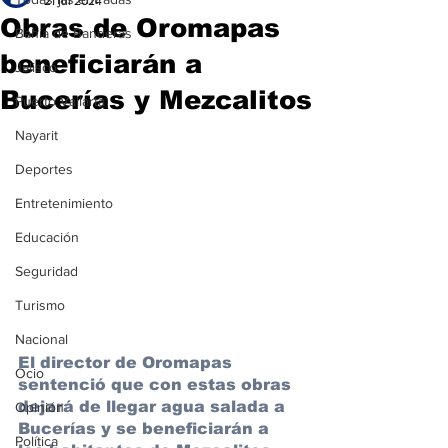
21 jul 2024
Obras de Oromapas
Bahía de Banderas
beneficiarán a
Jalisco
Bucerías y Mezcalitos
Puerto Vallarta
Nayarit
Deportes
Entretenimiento
Educación
Seguridad
Turismo
Nacional
El director de Oromapas 
Ocio
sentenció que con estas obras 
dejará de llegar agua salada a 
Opinión
Bucerías y se beneficiarán a 
Política