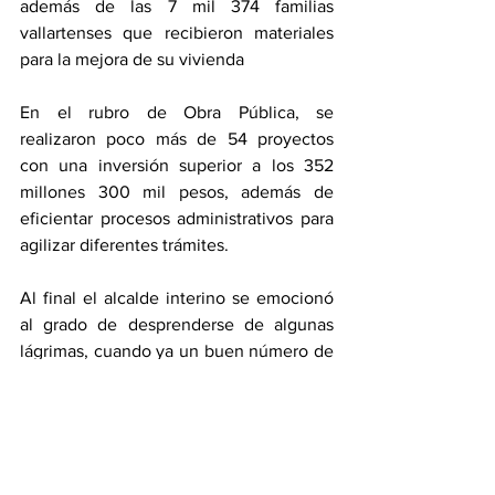
además de las 7 mil 374 familias 
vallartenses que recibieron materiales 
para la mejora de su vivienda
En el rubro de Obra Pública, se 
realizaron poco más de 54 proyectos 
con una inversión superior a los 352 
millones 300 mil pesos, además de 
eficientar procesos administrativos para 
agilizar diferentes trámites.
Al final el alcalde interino se emocionó 
al grado de desprenderse de algunas 
lágrimas, cuando ya un buen número de 
invitados se había retirado por lo 
prolongado de su mensaje, el retraso 
que tuvo el evento y el calor abrasador 
que prevaleció en el patio central del 
Palacio Municipal vallartense.