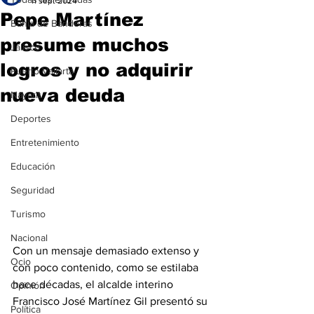
11 sept 2024
Pepe Martínez
Bahía de Banderas
presume muchos
Jalisco
logros y no adquirir
Puerto Vallarta
nueva deuda
Nayarit
Deportes
Entretenimiento
Educación
Seguridad
Turismo
Nacional
Con un mensaje demasiado extenso y 
Ocio
con poco contenido, como se estilaba 
hace décadas, el alcalde interino 
Opinión
Francisco José Martínez Gil presentó su 
Política