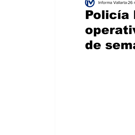
Informa Vallarta
26 
Educación
Seguridad
T
Policía
operati
Salud
Bienes y Raíces
H
de sem