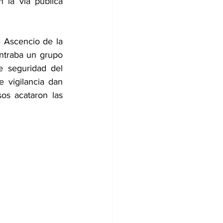
 la vía pública 
 Ascencio de la 
ntraba un grupo 
 seguridad del 
 vigilancia dan 
s acataron las 