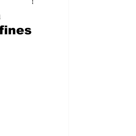
stronomía
Cultura
a
fines