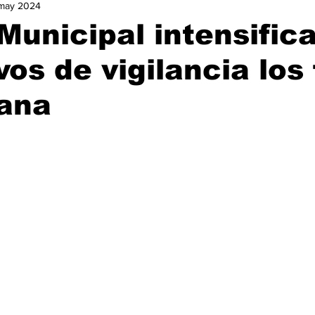
may 2024
urismo
Nacional
Ocio
Opinión
Política
Ga
 Municipal intensific
vos de vigilancia los 
istorias de Éxito
ana