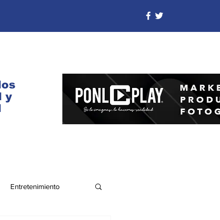
dos
 y
d
Entretenimiento