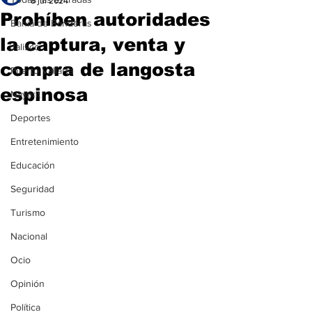
8 jul 2024
Prohíben autoridades
Bahía de Banderas
la captura, venta y
Jalisco
compra de langosta
Puerto Vallarta
espinosa
Nayarit
Deportes
Entretenimiento
Educación
Seguridad
Turismo
Nacional
Ocio
Opinión
Política